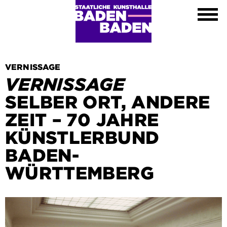
Ausstellungen
Kalender
Kunsthalle
Besuch
Kontakt
VERNISSAGE
Shop
VERNISSAGE
DE
SELBER ORT, ANDERE
EN
ZEIT – 70 JAHRE
FR
KÜNSTLERBUND
Leichte Sprache
BADEN-
WÜRTTEMBERG