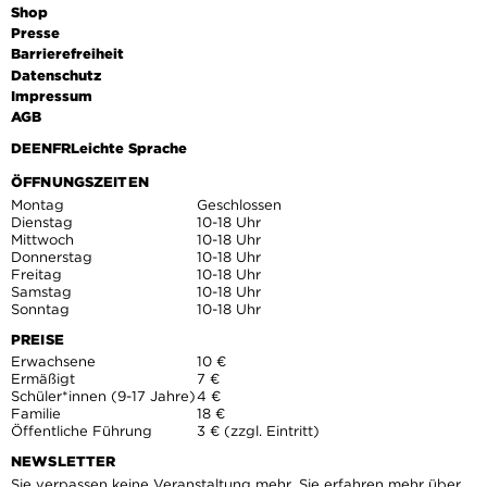
Kunsthalle Baden-Baden.
Shop
Presse
Danach können Sie die Ausstellung anschauen.
Barrierefreiheit
Datenschutz
Wir freuen uns auf Sie!
Impressum
AGB
DE
EN
FR
Leichte Sprache
ÖFFNUNGSZEITEN
Montag
Geschlossen
Dienstag
10-18 Uhr
Mittwoch
10-18 Uhr
Donnerstag
10-18 Uhr
Freitag
10-18 Uhr
Samstag
10-18 Uhr
Sonntag
10-18 Uhr
PREISE
Erwachsene
10 €
Ermäßigt
7 €
Schüler*innen (9-17 Jahre)
4 €
Familie
18 €
Öffentliche Führung
3 € (zzgl. Eintritt)
NEWSLETTER
Sie verpassen keine Veranstaltung mehr. Sie erfahren mehr über