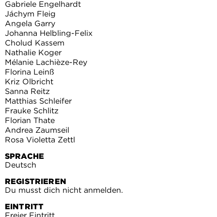
Gabriele Engelhardt
Jáchym Fleig
Angela Garry
Johanna Helbling-Felix
Cholud Kassem
Nathalie Koger
Mélanie Lachièze-Rey
Florina Leinß
Kriz Olbricht
Sanna Reitz
Matthias Schleifer
Frauke Schlitz
Florian Thate
Andrea Zaumseil
Rosa Violetta Zettl
SPRACHE
Deutsch
REGISTRIEREN
Du musst dich nicht anmelden.
EINTRITT
Freier Eintritt