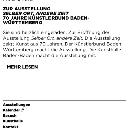
ZUR AUSSTELLUNG
SELBER ORT, ANDERE ZEIT
70 JAHRE KÜNSTLERBUND BADEN-
WÜRTTEMBERG
Sie sind herzlich eingeladen. Zur Eröffnung der
Ausstellung
Selber Ort, andere Zeit
. Die Ausstellung
zeigt Kunst aus 70 Jahren. Der Künstlerbund Baden-
Württemberg macht die Ausstellung. Die Kunsthalle
Baden-Baden macht die Ausstellung mit.
Die Eröffnung ist am Freitag, den 10. Oktober 2025,
MEHR LESEN
ab 19 Uhr. Die Künstler sind dabei.
Es sprechen:
Prof. Dr. Eckart Köhne. Er ist Chef der Kunsthalle
Baden-Baden.
Arne Braun. Er ist Staatssekretär für Wissenschaft,
Ausstellungen
Forschung und Kunst.
Kalender
Simone Demandt. Sie ist Vorsitzende des
Besuch
Künstlerbundes Baden-Württemberg.
Kunsthalle
Christina Lehnert. Sie ist Chef-Kuratorin der
Kontakt