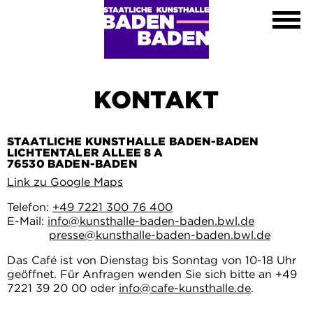
Ausstellungen
Kalender
Kunsthalle
Besuch
Kontakt
KONTAKT
Shop
DE
STAATLICHE KUNSTHALLE BADEN-BADEN
EN
LICHTENTALER ALLEE 8 A
76530 BADEN-BADEN
FR
Link zu Google Maps
Leichte Sprache
Telefon:
+49 7221 300 76 400
E-Mail:
info@kunsthalle-baden-baden.bwl.de
presse@kunsthalle-baden-baden.bwl.de
Das Café ist von Dienstag bis Sonntag von 10-18 Uhr
geöffnet. Für Anfragen wenden Sie sich bitte an +49
7221 39 20 00 oder
info@cafe-kunsthalle.de
.