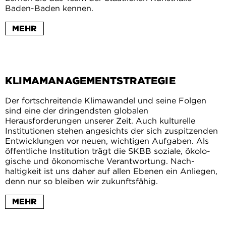
Baden-Baden kennen.
MEHR
KLIMAMANAGEMENTSTRATEGIE
Der fortschreitende Klimawandel und seine Folgen
sind eine der dringendsten globalen
Herausforderungen unserer Zeit. Auch kulturelle
Institutionen stehen angesichts der sich zuspitzenden
Entwicklungen vor neuen, wichtigen Aufgaben. Als
öf­fentliche In­sti­tu­tion trägt die SKBB soziale, ökol­o­
gisch­e und ökonomisch­e Ve­r­ant­wor­tung. Nach­
haltigkeit ist uns daher auf allen Ebe­nen ein An­lie­gen,
denn nur so bleiben wir zukunftsfähig.
MEHR