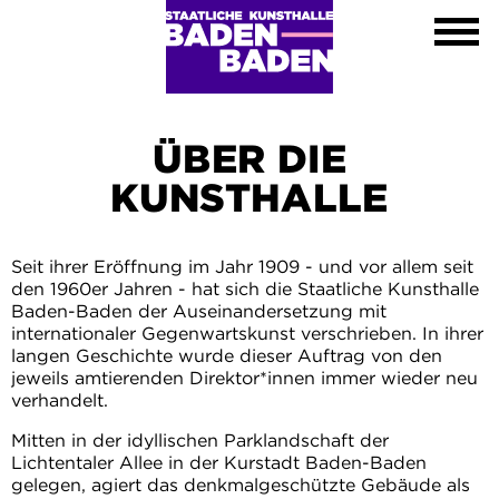
Ausstellungen
Kalender
Kunsthalle
Besuch
Kontakt
ÜBER DIE
Shop
KUNSTHALLE
DE
EN
Seit ihrer Eröffnung im Jahr 1909 - und vor allem seit
FR
den 1960er Jahren - hat sich die Staatliche Kunsthalle
Leichte Sprache
Baden-Baden der Auseinandersetzung mit
internationaler Gegenwartskunst verschrieben. In ihrer
langen Geschichte wurde dieser Auftrag von den
jeweils amtierenden Direktor*innen immer wieder neu
verhandelt.
Mitten in der idyllischen Parklandschaft der
Lichtentaler Allee in der Kurstadt Baden-Baden
gelegen, agiert das denkmalgeschützte Gebäude als