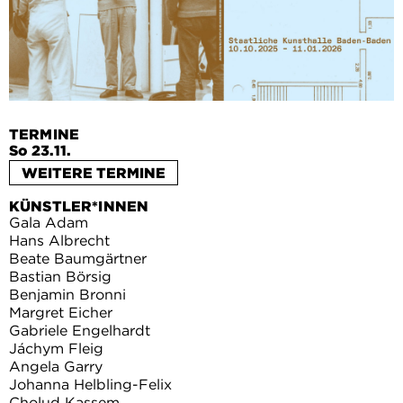
TERMINE
So 23.11.
WEITERE TERMINE
KÜNSTLER*INNEN
Gala Adam
Hans Albrecht
Beate Baumgärtner
Bastian Börsig
Benjamin Bronni
Margret Eicher
Gabriele Engelhardt
Jáchym Fleig
Angela Garry
Johanna Helbling-Felix
Cholud Kassem