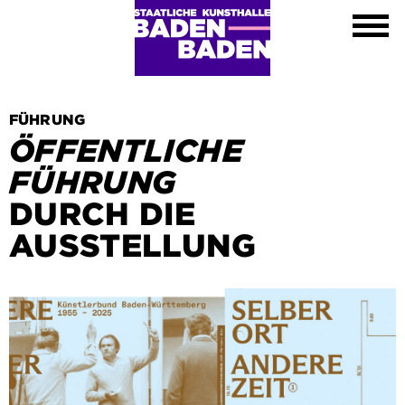
Ausstellungen
Kalender
Kunsthalle
Besuch
Kontakt
FÜHRUNG
Shop
ÖFFENTLICHE
DE
FÜHRUNG
EN
DURCH DIE
FR
AUSSTELLUNG
Leichte Sprache