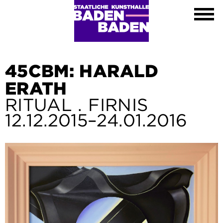
Ausstellungen
Kalender
Kunsthalle
Besuch
Kontakt
45CBM: HARALD
Shop
ERATH
DE
RITUAL . FIRNIS
EN
12.12.2015–24.01.2016
FR
Leichte Sprache