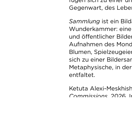
fügen sich zu einer u
Gegenwart, des Leben
Sammlung
ist ein Bi
Wunderkammer: eine e
und öffentlicher Bild
Aufnahmen des Monde
Blumen, Spielzeugeie
sich zu einer Bilders
Metaphysische, in der
entfaltet.
Ketuta Alexi-Meskhish
Commissions
, 2026, 
Baden-Baden, Foto: 