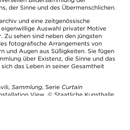
niversellen Bildersammlung der
s, der Sinne und des Übermenschlichen.
ldarchiv und eine zeitgenössische
igenwillige Auswahl privater Motive
er. Zu sehen sind neben den jüngsten
s fotografische Arrangements von
rn und Augen aus Süßigkeiten. Sie fügen
ammlung über Existenz, die Sinne und das
 sich das Leben in seiner Gesamtheit
vili,
Sammlung
, Serie
Curtain
Installation View. © Staatliche Kunsthalle
Hannes Deters