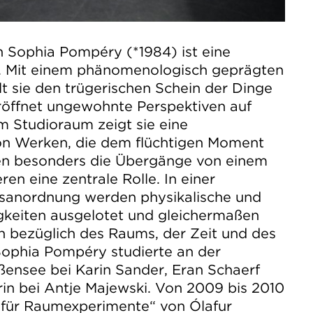
in Sophia Pompéry (*1984) ist eine
. Mit einem phänomenologisch geprägten
llt sie den trügerischen Schein der Dinge
eröffnet ungewohnte Perspektiven auf
m Studioraum zeigt sie eine
n Werken, die dem flüchtigen Moment
len besonders die Übergänge von einem
en eine zentrale Rolle. In einer
hsanordnung werden physikalische und
keiten ausgelotet und gleichermaßen
n bezüglich des Raums, der Zeit und des
Sophia Pompéry studierte an der
ensee bei Karin Sander, Eran Schaerf
rin bei Antje Majewski. Von 2009 bis 2010
t für Raumexperimente“ von Ólafur