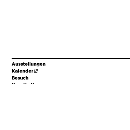
Ausstellungen
Kalender
Besuch
Kunsthalle
Kontakt
Shop
Presse
Barrierefreiheit
Datenschutz
Impressum