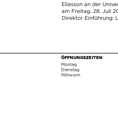
Elíasson an der Univer
am Freitag, 28. Juli 
Direktor Einführung: 
ÖFFNUNGSZEITEN
Montag
Dienstag
Mittwoch
Donnerstag
Freitag
Samstag
Sonntag
PREISE
Erwachsene
Ermäßigt