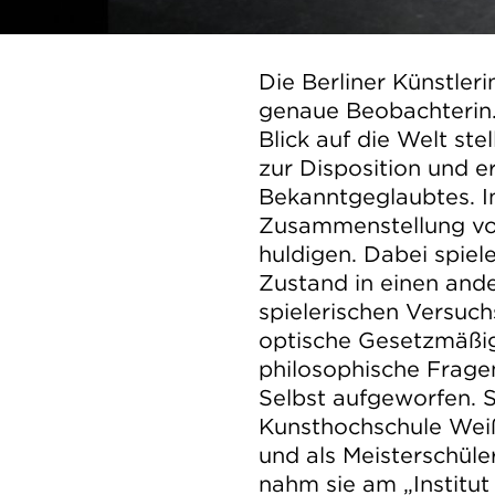
Die Berliner Künstler
genaue Beobachterin
Blick auf die Welt ste
zur Disposition und 
Bekanntgeglaubtes. I
Zusammenstellung vo
huldigen. Dabei spie
Zustand in einen ander
spielerischen Versuc
optische Gesetzmäßig
philosophische Frage
Selbst aufgeworfen. 
Kunsthochschule Weiß
und als Meisterschüle
nahm sie am „Institu