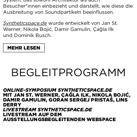
Besucher*innen einbezieht und darstellt, wie diese die
Ausbreitung von Soundpartikeln beeinflussen.
Syntheticspace.de
wurde entwickelt von Jan St.
Werner, Nikola Bojić, Damir Gamulin, Çağla Ilk
und Dominik Busch.
Zur Finissage von
Space Synthesis
am 02. Juli 2023
MEHR LESEN
veranstaltet die Staatliche Kunsthalle Baden-Baden
ein digitales Symposium, das den Hintergrund des
Ausstellungsprojekts und dessen digitale Ebene
BEGLEITPROGRAMM
tiefergehend diskutiert.
Mit Jan St. Werner, Çağla Ilk, Nikola Bojić, Damir
Gamulin, Goran Sergej Pristaš, Lins Derry. Moderiert
ONLINE-SYMPOSIUM SYNTHETICSPACE.DE
von Dominik Busch.
MIT JAN ST. WERNER, ÇAĞLA ILK, NIKOLA BOJIĆ,
DAMIR GAMULIN, GORAN SERGEJ PRISTAŠ, LINS
DERRY
Sie können das englischsprachige Online-Gespräch
LIVESTREAM SYNTHETICSPACE.DE
live
auf unserem YouTube Kanal
verfolgen.
LIVESTREAM AUF DEM
AUSSTELLUNGSBEGLEITENDEN WEBSPACE