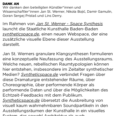
DANK AN
Wir danken den beteiligten Künstler*innen und
Wissenschaftler*innen Jan St. Werner, Nikola Bojić, Damir Gamulin,
Goran Sergej Pristaš und Lins Derry.
Im Rahmen von
Jan St. Werner -
Space Synthesis
launcht die Staatliche Kunsthalle Baden-Baden
syntheticspace.de
, einen neuen Webspace, der eine
zusätzliche visuelle Ebene dieser Ausstellung
darstellt.
Jan St. Werners granulare Klangsynthesen formulieren
eine konzeptuelle Neufassung des Ausstellungsraums.
Welche neuen, rebellischen Raumtypologien können
hier entstehen, insbesondere im Zeitalter synthetischer
Medien?
Syntheticspace.de
verbindet Fragen über
diese Dramaturgie entstehender Räume, über
Choreographie, über performende Körper als
performende Daten und über die Möglichkeiten des
Echtzeit-Feedbacks mit dem Publikum.
Syntheticspace.de
übersetzt die Ausbreitung von
visuell kaum wahrnehmbaren Soundpartikeln in den
Ausstellungsräumen der Kunsthalle in ein visuelles
System, das sowohl Architektur als auch