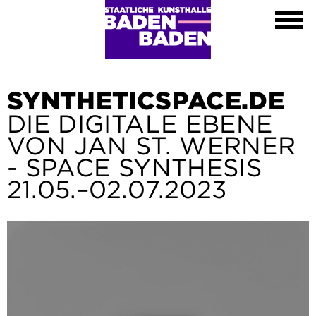
Ausstellungen
Kalender
Kunsthalle
Besuch
Kontakt
SYNTHETICSPACE.DE
Shop
DIE DIGITALE EBENE
DE
VON JAN ST. WERNER
EN
- SPACE SYNTHESIS
FR
21.05.–02.07.2023
Leichte Sprache