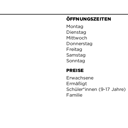
ÖFFNUNGSZEITEN
Montag
Dienstag
Mittwoch
Donnerstag
Freitag
Samstag
Sonntag
PREISE
Erwachsene
Ermäßigt
Schüler*innen (9-17 Jahre)
Familie
Öffentliche Führung
STAATLICHE KUNSTHAL
en Sie mehr über unser
Lichtentaler Allee 8 a