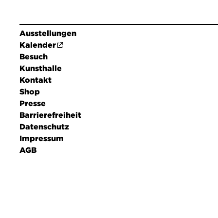
Ausstellungen
Kalender
Besuch
Kunsthalle
Kontakt
Shop
Presse
Barrierefreiheit
Datenschutz
Impressum
AGB
DE
EN
FR
Leichte Sprache
NEWSLETTER
Verpassen Sie keine Veranstaltung mehr und erfahr