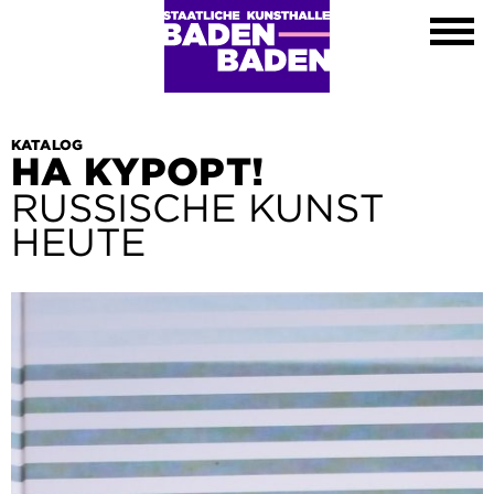
Ausstellungen
Kalender
Kunsthalle
Besuch
Kontakt
KATALOG
HA KYPOPT!
Shop
RUSSISCHE KUNST
DE
HEUTE
EN
FR
Leichte Sprache